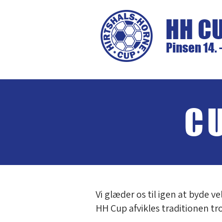
HH C
Pinsen 14. 
C
Vi glæder os til igen at byde 
HH Cup afvikles traditionen tro