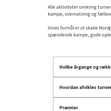
Alle aktiviteter omkring turne
kampe, overnatning og fælleso
Vores formål er at skabe Nord
spændende kampe, gode opleve
Hvilke årgange og rækk
Det er muligt at tilmelde hold
Hvordan afvikles turne
U11 Drenge (7v7) - årgang 201
Turneringen afvikles efter gæ
U12 Drenge (8v8) - årgang 201
Præmier