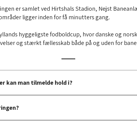
ringen er samlet ved Hirtshals Stadion, Nejst Baneanl
mråder ligger inden for få minutters gang.
jyllands hyggeligste fodboldcup, hvor danske og nors
lser og stærkt fællesskab både på og uden for bane
er kan man tilmelde hold i?
 i følgende rækker:
ringen?
5
ldende DBU-regler.
4